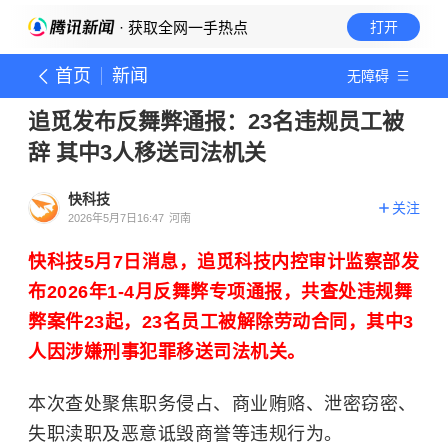
· 获取全网一手热点
打开
首页
新闻
无障碍
追觅发布反舞弊通报：23名违规员工被
辞 其中3人移送司法机关
快科技
关注
2026年5月7日16:47
河南
快科技5月7日消息，追觅科技内控审计监察部发
布2026年1-4月反舞弊专项通报，共查处违规舞
弊案件23起，23名员工被解除劳动合同，其中3
人因涉嫌刑事犯罪移送司法机关。
本次查处聚焦职务侵占、商业贿赂、泄密窃密、
失职渎职及恶意诋毁商誉等违规行为。