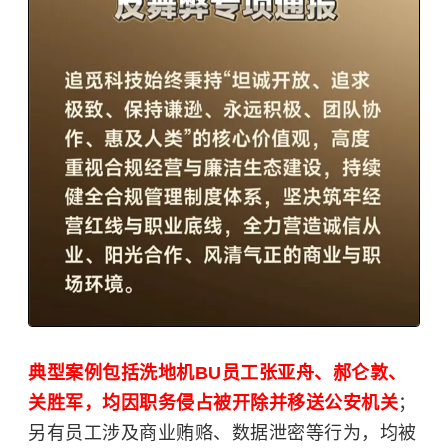
典型案例包括洗地机BU员工张亚舟、郝仑敦、
关胜军，均因职务侵占被开除并移送公安机关
；
另有员工涉及商业贿赂、数据泄密等行为，均被