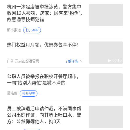
杭州一沐足店被举报涉黄，警方集中
收网12人被罚，店家：顾客来“钓鱼”，
故意诱导技师犯错
都市报道
打开APP
热门权益月月领，优惠券包享不停！
00:15
广告
云启创想运营商
了解详情
公职人员被举报在职校开餐厅超市，
一句“给别人帮忙”是撇不清的
谭浩俊
打开APP
员工被辞退后申请仲裁，不满同事帮
公司出庭作证，向其脸上吐口水，警
方：公然侮辱他人，拘3天