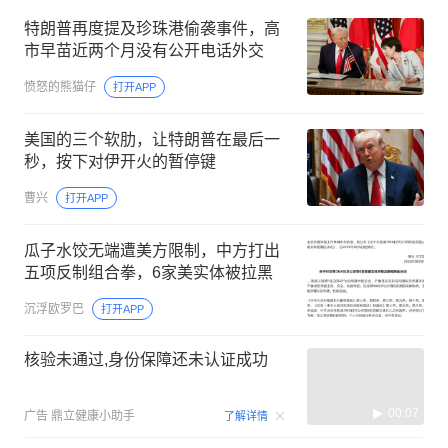
特朗普再度提及珍珠港偷袭事件，高
市早苗近两个月没有公开电话外交
愤怒的熊猫仔
打开APP
美国的三个软肋，让特朗普在最后一
秒，按下对伊开火的暂停键
曹兴
打开APP
瓜子水饺无端遭美方限制，中方打出
五项反制组合拳，6家美实体被拉黑
沉浮欧罗巴
打开APP
核验未通过,身份保障还未认证成功
00:07
广告
鼎立健康小助手
了解详情