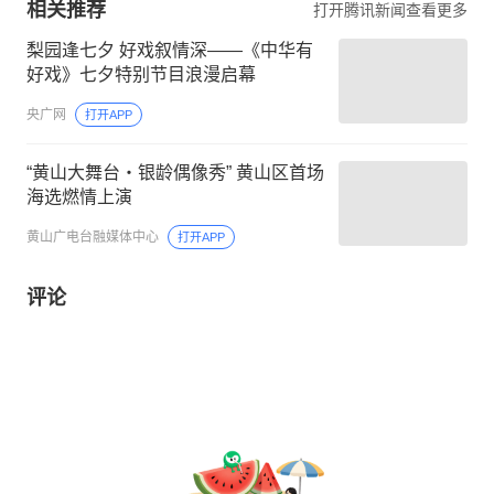
相关推荐
打开腾讯新闻查看更多
梨园逢七夕 好戏叙情深——《中华有
好戏》七夕特别节目浪漫启幕
央广网
打开APP
“黄山大舞台・银龄偶像秀” 黄山区首场
海选燃情上演
黄山广电台融媒体中心
打开APP
评论