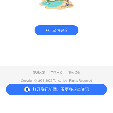
@元宝 写评论
意见反馈
举报中心
隐私政策
Copyright© 1998-
2026
Tencent.All Rights Reserved
打开
腾讯新闻，看更多热点资讯