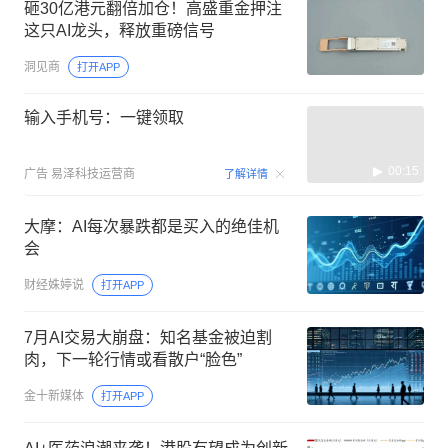
砸30亿港元翻倍加仓！高盛重金押注
这只AI龙头，释放重磅信号
洞见商
打开APP
输入手机号：一键领取
00:15
广告
易泽科技运营商
了解详情
大摩：AI每次暴跌都是买入的绝佳机
会
财经姝婷说
打开APP
7月AI交易大崩盘：知名基金被迫割
肉，下一轮行情或看散户“脸色”
金十新媒体
打开APP