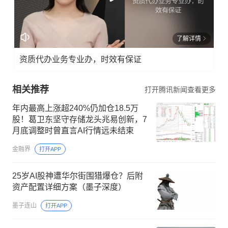
了解详情
资质代办业务专业办，时效有保证
相关推荐
打开腾讯新闻查看更多
年内最高上涨超240%仍加仓18.5万
股！葛卫东坚守存储龙头兆易创新，7
月底调整时曾直言AI行情远未结束
金融界
打开APP
25岁AI股神遭华尔街围猎爆仓？后附
资产配置详细方案（墨子深度）
墨子连山
打开APP