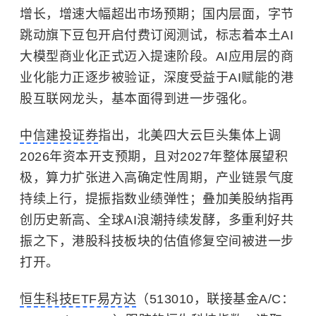
增长，增速大幅超出市场预期；国内层面，字节
跳动旗下豆包开启付费订阅测试，标志着本土AI
大模型商业化正式迈入提速阶段。AI应用层的商
业化能力正逐步被验证，深度受益于AI赋能的港
股互联网龙头，基本面得到进一步强化。
中信建投证券
指出，北美四大云巨头集体上调
2026年资本开支预期，且对2027年整体展望积
极，算力扩张进入高确定性周期，产业链景气度
持续上行，提振指数业绩弹性；叠加美股纳指再
创历史新高、全球AI浪潮持续发酵，多重利好共
振之下，港股科技板块的估值修复空间被进一步
打开。
恒生科技ETF易方达
（513010，联接基金A/C：