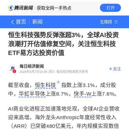
· 获取全网一手热点
打开
首页
新闻
无障碍
恒生科技强势反弹涨超3%，全球AI投资
浪潮打开估值修复空间，关注恒生科技
ETF易方达投资价值
每日经济新闻
关注
2026年5月7日16:38
四川
每日经济新闻官方账号
截至收盘，
恒生科技
指数上涨3.1%，成分股
中，
华虹半导体
上涨8.7%，
快手-W
上涨7.6%。
AI商业化进程正加速落地兑现，全球AI企业营收
迎来高增。海外龙头Anthropic年度经常性收入
（ARR）已突破480亿美元，年内规模实现数倍