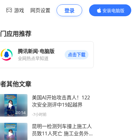
游戏
网页设置
登录
安装电脑版
内容更精彩
门应用推荐
腾讯新闻·电脑版
点击下载
全网热点早知道
者其他文章
美国AI开始攻击真人！122
次安全测评中19起越界
00:54
-7小时前
昆明一检测列车撞上施工人
员致11人死亡 施工业务外包