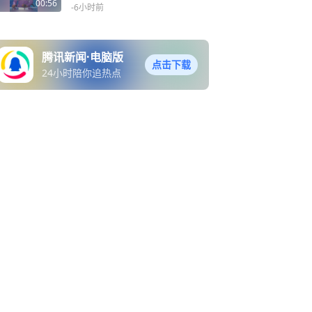
单位被罚1.5万元
00:56
-6小时前
腾讯新闻·电脑版
点击下载
24小时陪你追热点