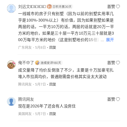
刘远文💵💴💶💷
首赞
一线城市的房子只有别墅（因为以前的别墅实用率几
乎是100%-300%以上）有价值，因为如果别墅如果是
两层的话，一平方10万的话，两层的话就是20万一平
方米的地价，如果是三十层一平方10万元三十层就是3
...
展开
00万每平方米的地价（这是别墅地价的15倍）稀缺的
别墅是二十年前政府都已经停止开发了（所以一线城
广东网友
5月8日
回复
市核心地段地铁口别墅才有价值）核心地段的楼梯房
也可以（3万一平方米*7层=21万每平方米，使用率9
俺不中了
首赞
5%左右）地是值钱的只有钢筋水泥不值钱，我们拭目
成交量降了均价反倒涨了不少，主要是十万加豪宅扎
以待吧
[比心]
[比心]
核心地段的别墅不但有像古董一样
堆入市拉高均价，普通刚需盘价格其实没太大波动
有收藏价值（包括高比例赔付拆迁预期）也有出租回
腾讯网友
5月7日
回复
报率较高的优势……超过10年的超高层以后都会慢慢
变成贫民窟……
腾讯网友
首赞
现在是2026年了还会有人没房住
美国网友
5月7日
回复