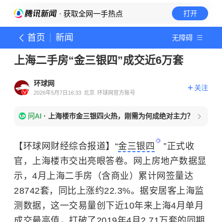
· 获取全网一手热点
打开
首页
新闻
无障碍
上海二手房“金三银四”成交近6万套
环球网
关注
2026年5月7日16:33
北京
环球网官方账号
问AI
·
上海楼市金三银四火热，刚需为何成绝对主力？
【环球网财经综合报道】“
金三银四
”正式收
官，上海楼市交出亮眼答卷。网上房地产数据显
示，4月上海二手房（含商业）累计网签量达
28742套，同比上涨约22.3%。据安居客上海监
测数据，这一交易量创下近10年来上海4月单月
成交最高值，打破了2019年4月2.71万套的同期