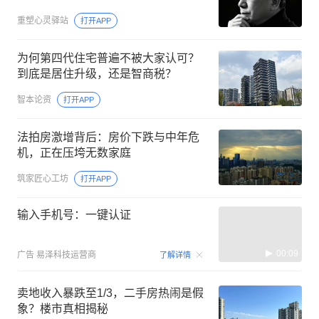
重塑心灵驿站
打开APP
为何第四代住宅普遍不被大家认可？
到底是居住升级，还是智商税？
智本论资
打开APP
法拍房激增背后：房价下跌与中年危
机，正在压垮无数家庭
筑家匠心工坊
打开APP
输入手机号：一键认证
00:09
广告
易泽科技运营商
了解详情
卖地收入暴跌至1/3，二手房热闹是假
象？楼市真相揭秘