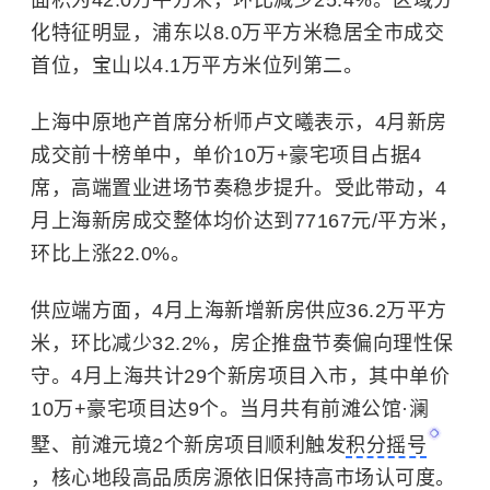
面积为42.0万平方米，环比减少25.4%。区域分
化特征明显，浦东以8.0万平方米稳居全市成交
首位，宝山以4.1万平方米位列第二。
上海中原地产首席分析师卢文曦表示，4月新房
成交前十榜单中，单价10万+豪宅项目占据4
席，高端置业进场节奏稳步提升。受此带动，4
月上海新房成交整体均价达到77167元/平方米，
环比上涨22.0%。
供应端方面，4月上海新增新房供应36.2万平方
米，环比减少32.2%，房企推盘节奏偏向理性保
守。4月上海共计29个新房项目入市，其中单价
10万+豪宅项目达9个。当月共有前滩公馆·澜
墅、前滩元境2个新房项目顺利触发
积分摇号
，核心地段高品质房源依旧保持高市场认可度。