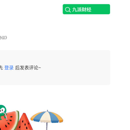
协议》
先
登录
后发表评论~