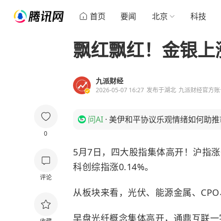
首页
要闻
北京
科技
飘红飘红！金银上
九派财经
2026-05-07 16:27
发布于
湖北
九派财经官方账
问AI
·
美伊和平协议乐观情绪如何助推
0
5月7日，四大股指集体高开！沪指涨0.
科创综指涨0.14%。
评论
从板块来看，光伏、能源金属、CPO
早盘光纤概念集体高开，
通鼎互联
一