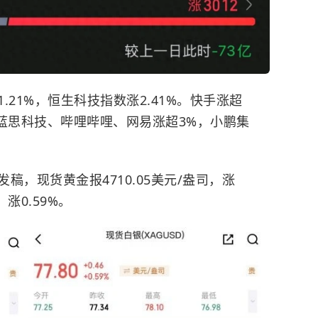
21%，恒生科技指数涨2.41%。快手涨超
蓝思科技、哔哩哔哩、网易涨超3%，小鹏集
，现货黄金报4710.05美元/盎司，涨
，涨0.59%。