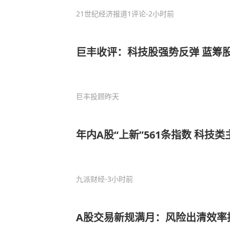
21世纪经济报道
1评论
-2小时前
巨丰收评：科技股强势反弹 蓝筹
巨丰投顾
昨天
年内A股“上新”561条指数 科技
九派财经
-3小时前
A股交易新规满月：风险出清效率