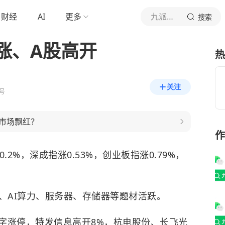
财经
AI
更多
九派财经
搜索
涨、A股高开
热
关注
号
市场飘红？
作
2%，深成指涨0.53%，创业板指涨0.79%，
、AI算力、服务器、存储器等题材活跃。
字涨停，
特发信息
高开8%，
杭电股份
、
长飞光