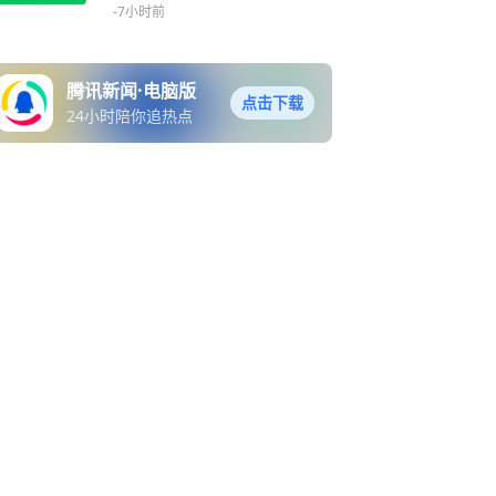
亿元，“真金白银”传递信心
-7小时前
腾讯新闻·电脑版
点击下载
24小时陪你追热点