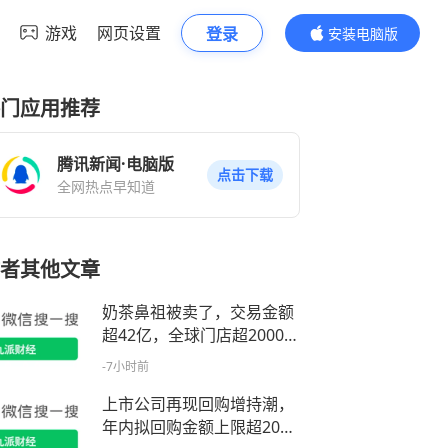
游戏
网页设置
登录
安装电脑版
内容更精彩
门应用推荐
腾讯新闻·电脑版
点击下载
全网热点早知道
者其他文章
奶茶鼻祖被卖了，交易金额
超42亿，全球门店超2000
家，国内运营公司已注销
-7小时前
上市公司再现回购增持潮，
年内拟回购金额上限超2000