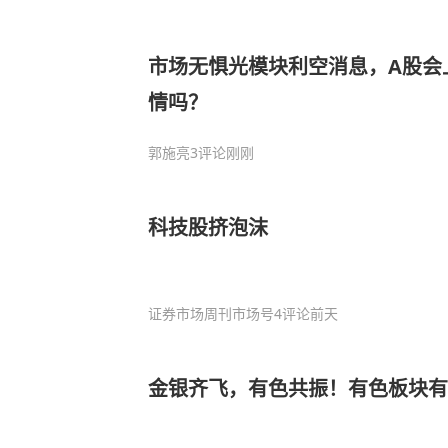
市场无惧光模块利空消息，A股会上
情吗？
郭施亮
3评论
刚刚
科技股挤泡沫
证券市场周刊市场号
4评论
前天
金银齐飞，有色共振！有色板块