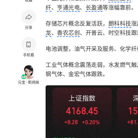
收藏
纤
、
亨通光电
、
长盈通
等涨幅靠前。
存储芯片概念反复活跃，
朗科科技
涨
分享
龙
、
香农芯创
、开普云、时空科技跟
电池调整，油气开采及服务、化学纤
手机看
工业气体概念震荡走弱，水发燃气触
钢气体、金宏气体跟跌。
元宝 · 新闻妹