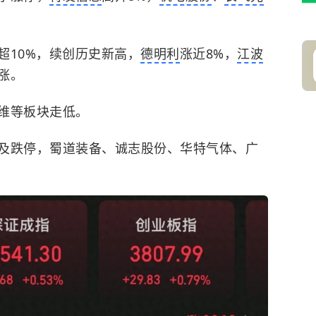
超10%，续创历史新高，
德明利
涨近8%，
江波
涨。
维等板块走低。
及跌停，蜀道装备、诚志股份、华特气体、广