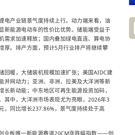
锂电产业链景气度持续上行。动力端来看，油
显新能源电动车的性价比优势。储能端受益于
机需求加速释放；国内叠加绿电直连、算电协
增厚。排产方面，预计5月行业排产将继续攀
储回暖，大储装机规模加速扩张；美国AIDC建
能并网动力；亚洲、非洲、拉美及大洋洲等新
增长新动能；中东地区可再生能源投资加码，
其中，大洋洲市场表现尤为亮眼，2026年3
元，同比增长237.86%，景气度持续处于高
 跟踪创业板唯一新能源赛道20CM涨跌幅指数——创