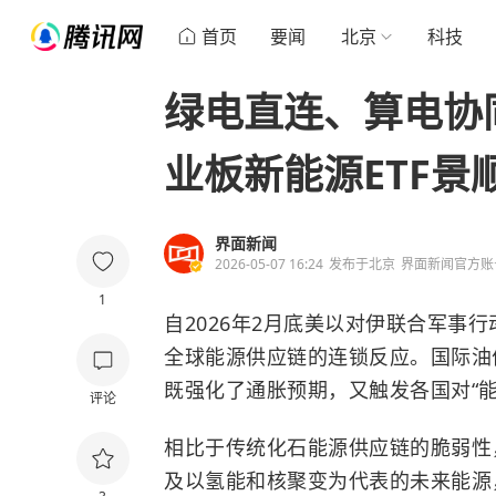
首页
要闻
北京
科技
绿电直连、算电协
业板新能源ETF景顺
界面新闻
2026-05-07 16:24
发布于
北京
界面新闻官方账
1
自2026年2月底美以对伊联合军事
全球能源供应链的连锁反应。国际油价
既强化了通胀预期，又触发各国对“能
评论
相比于传统化石能源供应链的脆弱性
及以氢能和核聚变为代表的未来能源