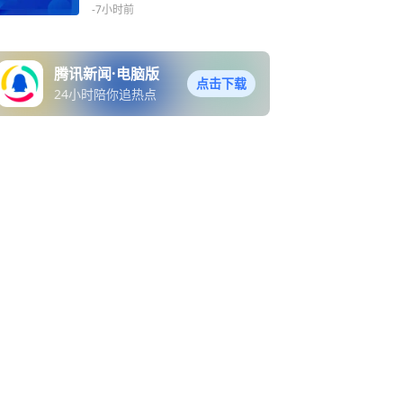
络安全审查
-7小时前
腾讯新闻·电脑版
点击下载
24小时陪你追热点