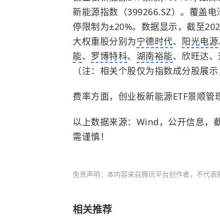
新能源指数（399266.SZ）。覆
停限制为±20%。数据显示，截至202
大权重股分别为
宁德时代
、
阳光电源
能
、
罗博特科
、
湖南裕能
、欣旺达、
（注：相关个股仅为指数成分股展示
费率方面，创业板新能源ETF景顺管理费
以上数据来源：Wind，公开信息，截
需谨慎！
免责声明：本内容来自腾讯平台创作者，不代表
相关推荐