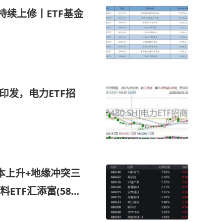
持续上修丨ETF基金
印发，电力ETF招
本上升+地缘冲突三
TF汇添富(5891