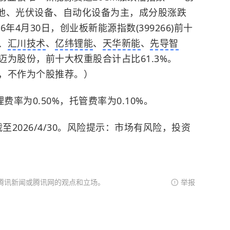
盖电池、光伏设备、自动化设备为主，成分股涨跌
6年4月30日，创业板新能源指数(399266)前十
、
汇川技术
、
亿纬锂能
、
天华新能
、
先导智
迈为股份，前十大权重股合计占比61.3%。
，不作为个股推荐。）
率为0.50%，托管费率为0.10%。
至2026/4/30。风险提示：市场有风险，投资
腾讯新闻或腾讯网的观点和立场。
举报