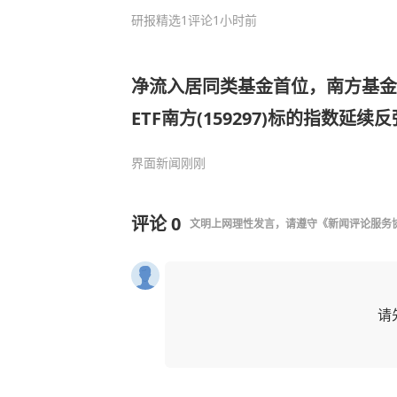
研报精选
1评论
1小时前
净流入居同类基金首位，南方基金
ETF南方(159297)标的指数延续反
界面新闻
刚刚
评论
0
文明上网理性发言，请遵守
《新闻评论服务
请