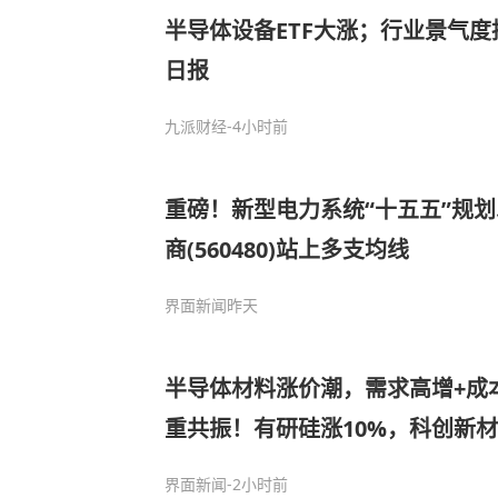
半导体设备ETF大涨；行业景气度
日报
九派财经
-4小时前
重磅！新型电力系统“十五五”规划
商(560480)站上多支均线
界面新闻
昨天
半导体材料涨价潮，需求高增+成
重共振！有研硅涨10%，科创新材料E
80)涨近3%冲击三连阳
界面新闻
-2小时前