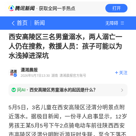
· 获取全网一手热点
打开
首页
新闻
无障碍
西安高陵区三名男童溺水，两人溺亡一
人仍在搜救，救援人员：孩子可能以为
水浅掉进深坑
潇湘晨报
关注
2026年5月7日13:30
湖南
潇湘晨报官方账号
问AI
·
西安高陵区男童溺水的起因是什么？
5月5日，3名儿童在西安高陵区泾渭分明景点附
近落水。据极目新闻，一份寻人启事显示，12岁
男孩王某5月5号下午2点骑电动车前往陕西西安
市高陵区泾渭分明附近游玩时失联，至今下落不