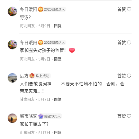
冬日暖阳
首赞
野泳？
河北网友
5月9日
回复
冬日暖阳
首赞
家长🈶️失对孩子的监管！
河北网友
5月9日
回复
远方
首赞
人们要敬畏河神……不要天不怕地不怕的…否则，会
带来灾难…！
甘肃网友
5月7日
回复
城市骆驼
首赞
家长干嘛去了？
山东网友
5月7日
回复