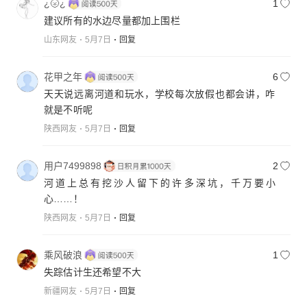
¿🌝¿
1
建议所有的水边尽量都加上围栏
山东网友
5月7日
回复
花甲之年
6
天天说远离河道和玩水，学校每次放假也都会讲，咋
就是不听呢
陕西网友
5月7日
回复
用户7499898
2
河道上总有挖沙人留下的许多深坑，千万要小
心……！
陕西网友
5月7日
回复
乘风破浪
1
失踪估计生还希望不大
新疆网友
5月7日
回复