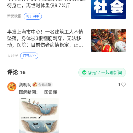
待身亡，离世时体重仅9.7公斤
新民晚报
打开APP
事发上海市中心！一名建筑工人不慎
坠落，身体被3根钢筋刺穿，无法移
动；医院：目前伤者病情稳定，正在
进一步治疗中
大河报
打开APP
评论
16
@元宝 一起聊新闻
鹅叨叨
1
图解新闻：一图读懂