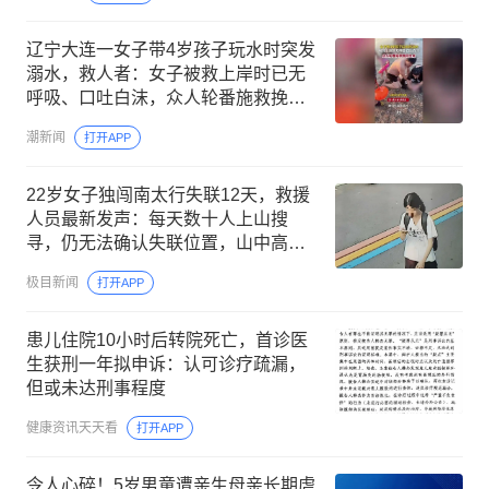
辽宁大连一女子带4岁孩子玩水时突发
溺水，救人者：女子被救上岸时已无
呼吸、口吐白沫，众人轮番施救挽回
生命，目前均已脱险
潮新闻
打开APP
22岁女子独闯南太行失联12天，救援
人员最新发声：每天数十人上山搜
寻，仍无法确认失联位置，山中高
温、超1米深野草蜱虫扎堆，加大救援
极目新闻
打开APP
难度
患儿住院10小时后转院死亡，首诊医
生获刑一年拟申诉：认可诊疗疏漏，
但或未达刑事程度
健康资讯天天看
打开APP
令人心碎！5岁男童遭亲生母亲长期虐