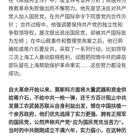
在《陈独秀全传》中，唐宝林考证并分析了陈独秀为
挽救革命失败做出的不懈努力。他先是坚决反对共产
党人加入国民党，在共产国际命令下同意党内合作方
针 ；合作过程中，他强调要保持共产党的独立性和
争取领导权，屡次提出退出国民党，却被共产国际批
为左倾 ；在中山舰事件和整理党务案之后，他已明
确知道蒋介石要反共，采取了一系列行动，比如领导
三次上海工人暴动取得胜利，试图把同情中共的薛岳
部队留在上海帮助保护革命果实……这些努力都没有
成功。
自大革命开始以来，莫斯科方面将大量武器和资金供
给蒋介石，不给中共一枪一弹，还千方百计阻止中共
发展工农武装苏联从自身利益出发，想在中国扶植一
个亲苏政府，他们优先选择了实力更强、拥有正规军
的国民党，公然声称共产党“应为国民党充当苦力”。
当时的中共刚刚成立不满六年，实力弱小，在这种历