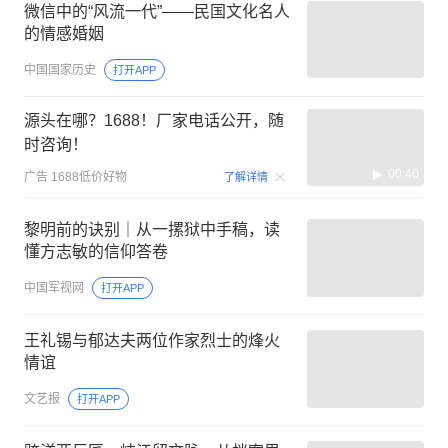
微信中的“风流一代”——民国文化名人
的情感婚姻
中国国家历史
打开APP
源头在哪？1688！厂家电话公开，随
时咨询！
00:40
广告
1688低价好物
了解详情
黎明前的诀别｜从一摞狱中手稿，读
懂方志敏的信仰答卷
中国军视网
打开APP
王礼锡与郁达夫两位作家烈士的烽火
情谊
文艺报
打开APP