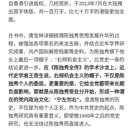
自香港引进版权，几经周折，于2013年7月在大陆推
出简字体版，共一百万字，比七十万字的港版更加全
面。
在书中，唐宝林详细梳理陈独秀思想发展升华的过
程，被强加各项罪名的来龙去脉，并结合近年学界研
究成果、共产国际解密档案等史料，为陈独秀摘下他
头上最后一顶帽子 ：“右倾机会主义”，比党史一卷的
结论更进一步。
在《陈独秀全传》的学术沙龙上，近
代史学者王奇生说，右倾机会主义的帽子，不仅是陈
独秀个人的委屈，更重要的是，它给全党都带来长期
负面影响，那就是从陈独秀受处分开始，形成一种潜
在的党内政治文化：“宁左勿右”。
澄清陈独秀的历
史，不仅是为他个人正名，作为中共党史的起点，陈
独秀研究具有重要意义，即使做1949年之后的党史
研究，也无法绕过陈独秀而直接进入。