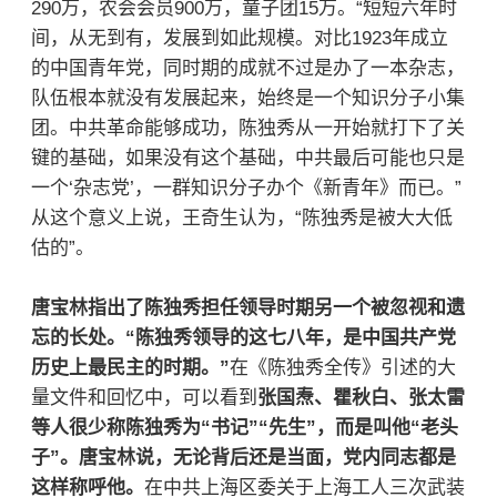
290万，农会会员900万，童子团15万。“短短六年时
间，从无到有，发展到如此规模。对比1923年成立
的中国青年党，同时期的成就不过是办了一本杂志，
队伍根本就没有发展起来，始终是一个知识分子小集
团。中共革命能够成功，陈独秀从一开始就打下了关
键的基础，如果没有这个基础，中共最后可能也只是
一个‘杂志党’，一群知识分子办个《新青年》而已。”
从这个意义上说，王奇生认为，“陈独秀是被大大低
估的”。
唐宝林指出了陈独秀担任领导时期另一个被忽视和遗
忘的长处。“陈独秀领导的这七八年，是中国共产党
历史上最民主的时期。”
在《陈独秀全传》引述的大
量文件和回忆中，可以看到
张国焘、瞿秋白、张太雷
等人很少称陈独秀为“书记”“先生”，而是叫他“老头
子”。唐宝林说，无论背后还是当面，党内同志都是
这样称呼他。
在中共上海区委关于上海工人三次武装