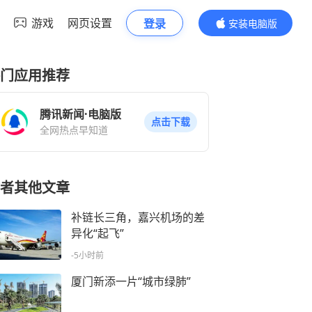
游戏
网页设置
登录
安装电脑版
内容更精彩
门应用推荐
腾讯新闻·电脑版
点击下载
全网热点早知道
者其他文章
补链长三角，嘉兴机场的差
异化“起飞”
-5小时前
厦门新添一片“城市绿肺”