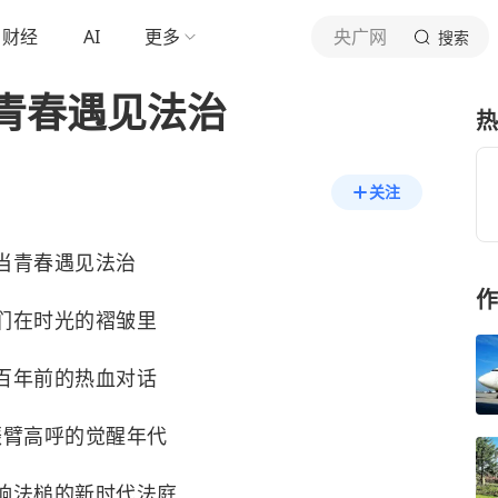
财经
AI
更多
央广网
搜索
青春遇见法治
热
关注
当青春遇见法治
作
们在时光的褶皱里
百年前的热血对话
振臂高呼的觉醒年代
响法槌的新时代法庭