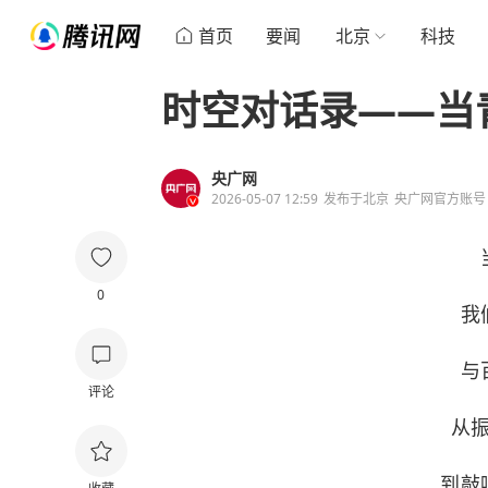
首页
要闻
北京
科技
时空对话录——当
央广网
2026-05-07 12:59
发布于
北京
央广网官方账号
0
我
与
评论
从
到敲