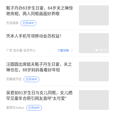
甄子丹办63岁生日宴，64岁关之琳惊
艳亮相，两人同框画面好养眼
杰克娱探
打开APP
凭本人手机号领移动会员权益！
00:15
广告
加点量-会员中心
了解详情
汪圆圆出席姐夫甄子丹生日宴，关之
琳也在，68岁妈妈看着好年轻
荧幕细节控
打开APP
吴君如61岁生日与女儿同框，女儿晒
罕见童年合照引网友直呼“太可爱”
爱德华Action
打开APP