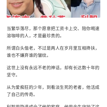
当繁华落尽，那个愿意把工资卡上交、陪你喝速
溶咖啡的人，才是最珍贵的。
所谓白头偕老，不过是两人在岁月里互相搀扶，
谁也不嫌弃谁的皱纹。
这世上没有永远不老的神话，却有长达数十年的
坚守。
从为爱痴狂的少年，到看淡生死的老者，他活成
了自己的传奇。
利智用隐退成全了他的家庭，他用余生守护了这