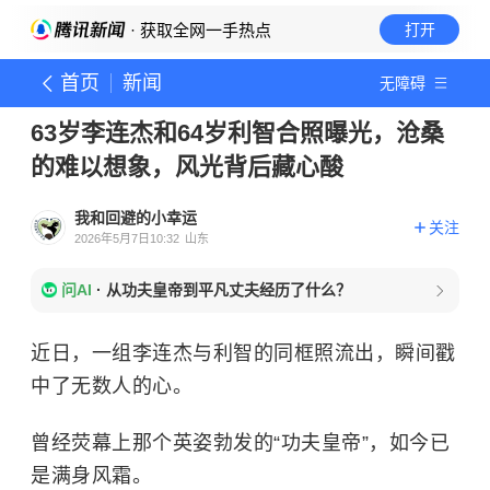
· 获取全网一手热点
打开
首页
新闻
无障碍
63岁李连杰和64岁利智合照曝光，沧桑
的难以想象，风光背后藏心酸
我和回避的小幸运
关注
2026年5月7日10:32
山东
问AI
·
从功夫皇帝到平凡丈夫经历了什么？
近日，一组李连杰与利智的同框照流出，瞬间戳
中了无数人的心。
曾经荧幕上那个英姿勃发的“功夫皇帝”，如今已
是满身风霜。