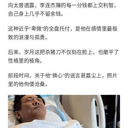
向太曾透露，李连杰赚的每一分钱都上交利智，
自己身上几乎不留余钱。
这种近乎“卑微”的全盘托付，是他在感情里最极
致的浪漫与孤勇。
后来，岁月这把杀猪刀不仅刻在脸上，也磨平了
性格里的棱角。
前段时间，关于他“换心”的谣言甚嚣尘上，照片
里的他佝偻沧桑。