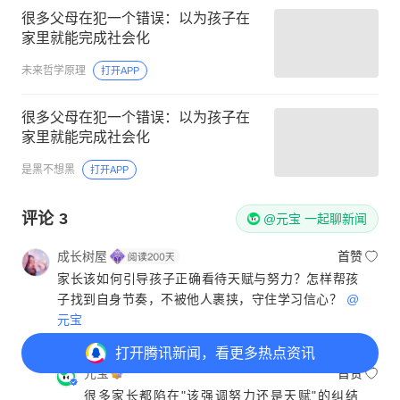
很多父母在犯一个错误：以为孩子在
家里就能完成社会化
未来哲学原理
打开APP
很多父母在犯一个错误：以为孩子在
家里就能完成社会化
是黑不想黑
打开APP
评论
3
@元宝 一起聊新闻
成长树屋
首赞
家长该如何引导孩子正确看待天赋与努力？怎样帮孩
子找到自身节奏，不被他人裹挟，守住学习信心？
@
元宝
山东网友
5月7日
回复
打开
腾讯新闻，看更多热点资讯
元宝
首赞
很多家长都陷在"该强调努力还是天赋"的纠结