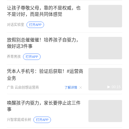
让孩子尊敬父母，靠的不是权威，也
不是讨好，而是共同体感觉
对话实验室
打开APP
放假别总催催催！培养孩子自驱力，
做好这3件事
养育男孩
打开APP
凭本人手机号：验证后获取！#运营商
业务
00:15
广告
云启创想运营商
了解详情
唤醒孩子内驱力，家长要停止这三件
事
兴智家庭成长树
打开APP