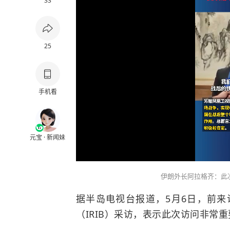
33
25
手机看
元宝 · 新闻妹
伊朗外长阿拉格齐：此
据半岛电视台报道，5月6日，前
（IRIB）采访，表示此次访问非常