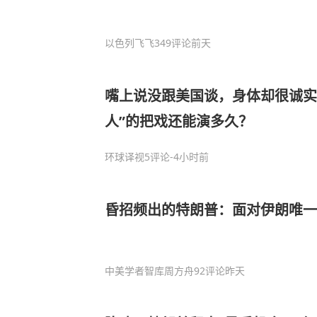
以色列飞飞
349评论
前天
嘴上说没跟美国谈，身体却很诚实
人”的把戏还能演多久？
环球译视
5评论
-4小时前
昏招频出的特朗普：面对伊朗唯一
中美学者智库周方舟
92评论
昨天