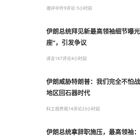
湘评中外
9评论
-5小时前
伊朗总统拜见新最高领袖细节曝光
座”，引发争议
译言
167评论
4小时前
伊朗威胁特朗普：我们完全不怕战
地区回石器时代
科工视界观
14评论
23小时前
伊朗总统拿辞职施压，最高领袖：