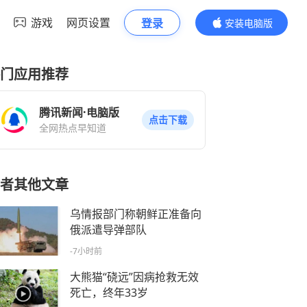
游戏
网页设置
登录
安装电脑版
内容更精彩
门应用推荐
腾讯新闻·电脑版
点击下载
全网热点早知道
者其他文章
乌情报部门称朝鲜正准备向
俄派遣导弹部队
-7小时前
大熊猫“硗远”因病抢救无效
死亡，终年33岁