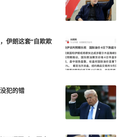
，伊朗这套“自欺欺
没犯的错