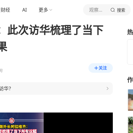
财经
AI
更多
观察者网
搜索
：此次访华梳理了当下
热
果
关注
号
作
访华？