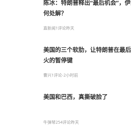
陈冰：特朗普释出“最后机会”，
何处解？
直新闻
1评论
昨天
美国的三个软肋，让特朗普在最后
火的暂停键
曹兴
1评论
-2小时前
美国和巴西，真撕破脸了
牛弹琴
254评论
昨天