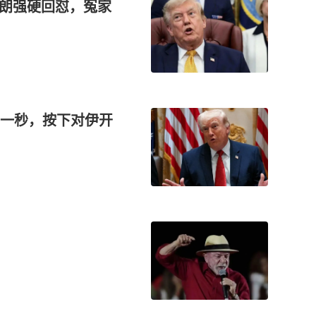
伊朗强硬回怼，冤家
一秒，按下对伊开