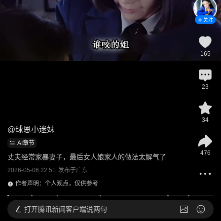
关注
165
23
34
@
球恩小迷妹
AI章节
476
丈夫经常家暴妻子，最后女人娘家人的做法太解气了
2026-05-06 22:51
发布于
广东
作者声明：个人观点，仅供参考
打开
腾讯新闻客户端说两句