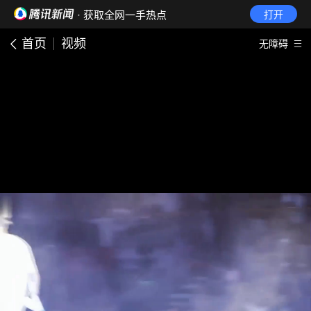
· 获取全网一手热点
打开
首页
视频
无障碍