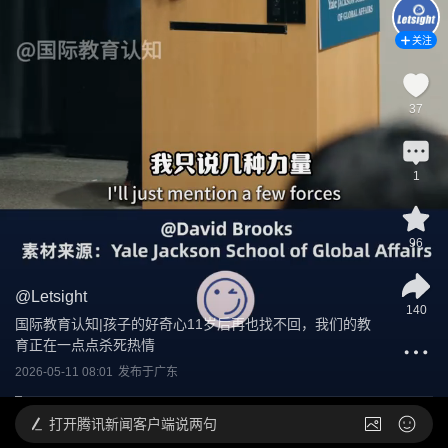
关注
37
1
96
@
Letsight
140
国际教育认知|孩子的好奇心11岁后再也找不回，我们的教
育正在一点点杀死热情
2026-05-11 08:01
发布于
广东
打开
腾讯新闻客户端说两句