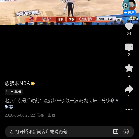
关注
24
2
1
@
狼烟NBA
AI章节
5
北京广东最后时刻：杰曼赵睿引领一波流 胡明轩三分续命
 #
赵睿
2026-05-06 21:22
发布于
山西
打开
腾讯新闻客户端说两句