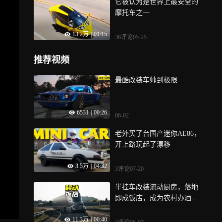
它被认为是世界上最安全的
摩托车之一
13.2万
|
01:15
36评论
05-25
推荐视频
最酷改装车帅到极限
6531
|
00:26
06-02
老外买了台国产迷你AE86，
开上路玩起了漂移
3.5万
|
04:32
3评论
07-20
半挂车改装流动厨房，落地
即成饭店，成为农村办酒席
的实用神器
11.3万
|
00:40