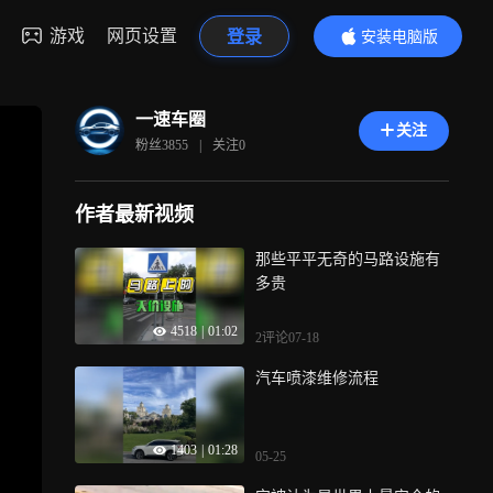
游戏
网页设置
登录
安装电脑版
内容更精彩
一速车圈
关注
粉丝
3855
|
关注
0
作者最新视频
那些平平无奇的马路设施有
多贵
4518
|
01:02
2评论
07-18
汽车喷漆维修流程
1403
|
01:28
05-25