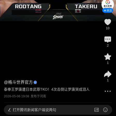
关注
10
2
1
1
@
格斗世界官方
泰拳王罗唐遭日本武尊TKO！4次击倒让罗唐哭成泪人
2026-05-06 19:08
发布于
河南
打开
腾讯新闻客户端说两句