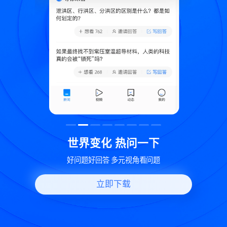
致
世界变化 热问一下
好问题好回答 多元视角看问题
立即下载