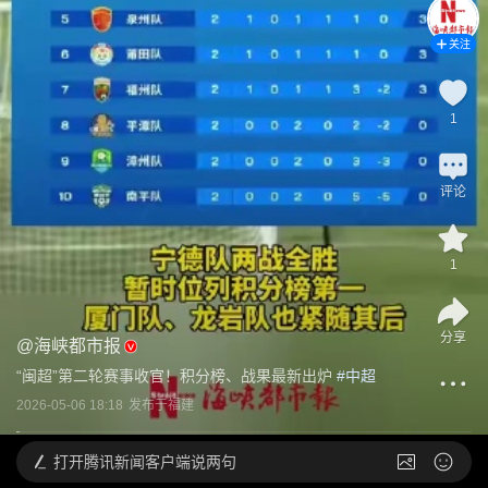
关注
1
评论
1
分享
@
海峡都市报
“闽超”第二轮赛事收官！积分榜、战果最新出炉
 #
中超
2026-05-06 18:18
发布于
福建
打开
腾讯新闻客户端说两句