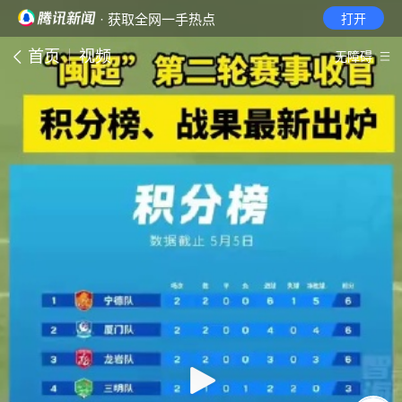
· 获取全网一手热点
打开
首页
视频
无障碍