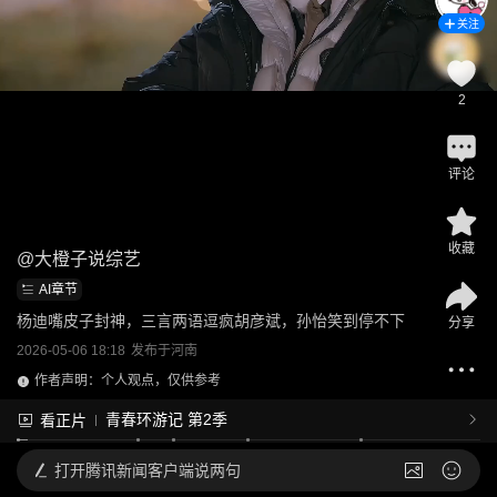
关注
2
评论
收藏
@
大橙子说综艺
AI章节
杨迪嘴皮子封神，三言两语逗疯胡彦斌，孙怡笑到停不下
分享
2026-05-06 18:18
发布于
河南
作者声明：个人观点，仅供参考
青春环游记 第2季
看正片
打开
腾讯新闻客户端说两句