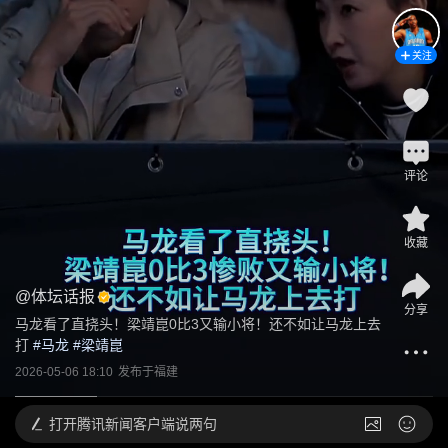
关注
评论
收藏
@
体坛话报
分享
马龙看了直挠头！梁靖崑0比3又输小将！还不如让马龙上去
打
 #
马龙
 #
梁靖崑
2026-05-06 18:10
发布于
福建
打开
腾讯新闻客户端说两句