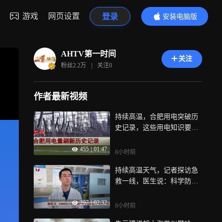
游戏
网页设置
登录
安装电脑版
内容更精彩
AHTV第一时间
关注
粉丝
2.2万
|
关注
0
作者最新视频
持续高温，合肥用电突破历
史记录，这些用电知识要掌
握
455
|
01:47
8小时前
持续高温天气，记者探访急
救一线，医生说：科学防暑
很重要
297
|
02:32
8小时前