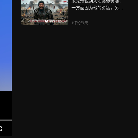
朱元璋说胡大海类似樊哙，
一方面因为他的勇猛，另一
方面，也说明胡大海比较质
199
|
05:59
朴，为人热心忠诚，有汉初
1评论
昨天
名将之风，但正是他这种质
朴热诚，使得他最终遭遇不
测