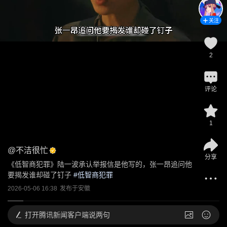
关注
2
评论
1
@
不洁很忙
分享
《低智商犯罪》陆一波承认举报信是他写的，张一昂追问他
要揭发谁却碰了钉子
 #
低智商犯罪
2026-05-06 16:38
发布于
安徽
打开
腾讯新闻客户端说两句