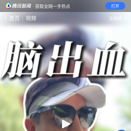
· 获取全网一手热点
打开
首页
视频
无障碍