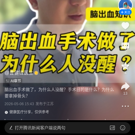
关注
9
2
@
曹健锋医生
4
AI章节
脑出血手术做了，为什么人没醒？手术目的是什么？为什么
13
要拿掉骨头？
2026-05-06 15:43
发布于
江苏
健康医疗分享，仅供参考
打开
腾讯新闻客户端说两句