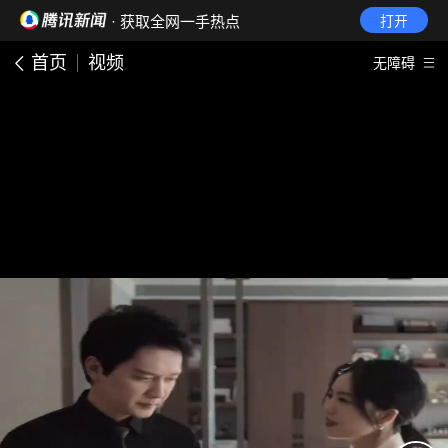
· 获取全网一手热点
打开
首页
视频
无障碍