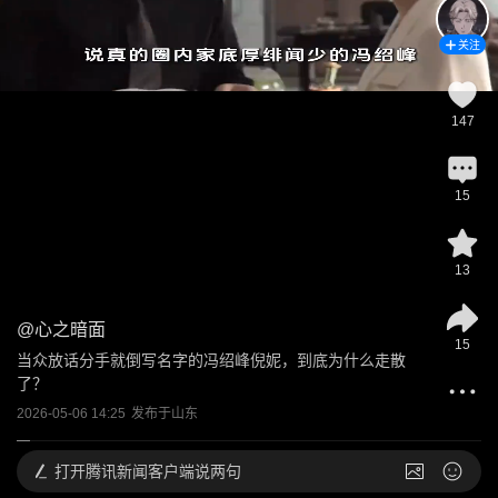
关注
147
15
13
@
心之暗面
15
当众放话分手就倒写名字的冯绍峰倪妮，到底为什么走散
了？
2026-05-06 14:25
发布于
山东
打开
腾讯新闻客户端说两句