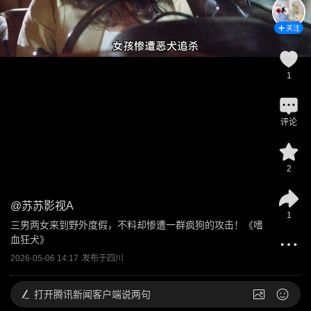
关注
1
评论
2
@
苏苏影视A
1
三男两女来到野外度假，不料却惨遭一群疯狗的攻击！《嗜
血狂犬》
2026-05-06 14:17
发布于
四川
打开
腾讯新闻客户端说两句