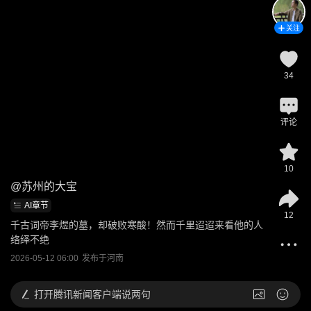
关注
34
评论
10
@
苏州的大宝
AI章节
12
千古词帝李煜的墓，却破败寒酸！然而千里迢迢来看他的人
络绎不绝
2026-05-12 06:00
发布于
河南
打开
腾讯新闻客户端说两句