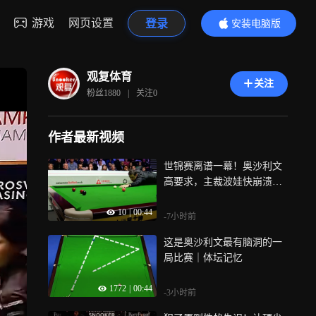
游戏
网页设置
登录
安装电脑版
内容更精彩
观复体育
关注
粉丝
1880
|
关注
0
作者最新视频
世锦赛离谱一幕！奥沙利文
高要求，主裁波娃快崩溃了
｜体坛记忆
10
|
00:44
-7小时前
这是奥沙利文最有脑洞的一
局比赛｜体坛记忆
1772
|
00:44
-3小时前