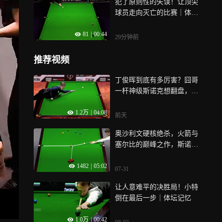
犯了原则性的失误！让顶尖
球员走向灭亡的比赛｜体坛
记忆
81
|
00:44
29分钟前
推荐视频
丁俊晖到底有多厉害？囧哥
一杆神级斯诺克想翻盘，晖
哥：照样拿下｜体坛记忆
1.2万
|
04:08
前天
奥沙利文硬核绝杀，火箭与
塞尔比的巅峰之作，斯诺克
最强攻防对战｜体坛记忆
1482
|
05:02
07-31
让人意难平的决胜局！小特
倒在最后一步｜体坛记忆
1.0万
|
00:42