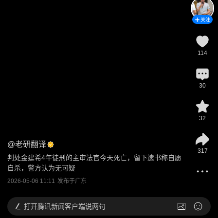
关注
114
30
32
@
老研翻译
317
判处金建希4年徒刑的主审法官今天死亡，留下遗书称自愿
自杀，警方认为无可疑
2026-05-06 11:11
发布于
广东
打开
腾讯新闻客户端说两句