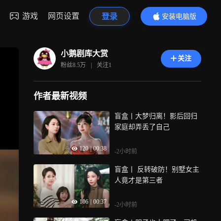
游戏
网页设置
登录
安装电脑版
内容更精彩
小鹅剧库大赏
关注
粉丝
8.5万
|
关注
1
作者最新视频
盲盒丨大梦归离！影后回归
家庭却弄丢了自己
120
|
00:38
-2小时前
盲盒丨 反转破防！别墅女主
人竟才是第三者
106
|
00:37
-2小时前