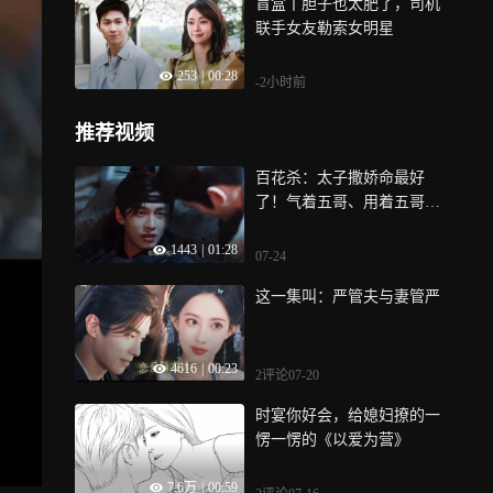
盲盒丨胆子也太肥了，司机
联手女友勒索女明星
253
|
00:28
-2小时前
推荐视频
百花杀：太子撒娇命最好
了！气着五哥、用着五哥，
还让五哥喂饭
1443
|
01:28
07-24
这一集叫：严管夫与妻管严
4616
|
00:23
2评论
07-20
时宴你好会，给媳妇撩的一
愣一愣的《以爱为营》
7.6万
|
00:59