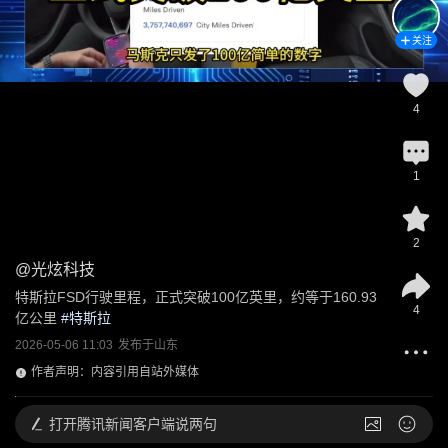
关注
4
1
2
@
光炫科技
特斯拉FSD行驶里程，正式突破100亿英里，约等于160.93
4
亿公里
 #
特斯拉
2026-05-06 11:03
发布于
山东
作者声明：内容引用自站外媒体
打开
腾讯新闻客户端说两句