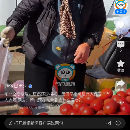
关注
13
2
收藏
@
今日黑河
分享
东北立夏以后，居然还穿棉袄，黑河早市商贩有人保暖，有
人赤膊 网友：所以现在东北到底什么温度？
2026-05-06 10:56
发布于
黑龙江
打开
腾讯新闻客户端说两句