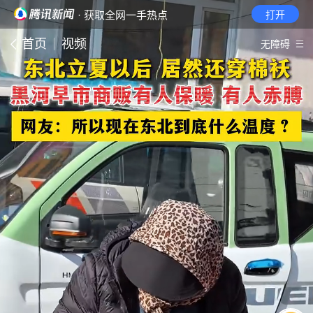
· 获取全网一手热点
打开
首页
视频
无障碍