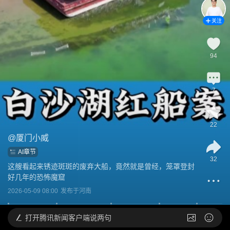
关注
94
7
22
@
厦门小威
AI章节
32
这艘看起来锈迹斑斑的废弃大船，竟然就是曾经，笼罩登封
好几年的恐怖魔窟
2026-05-09 08:00
发布于
河南
打开
腾讯新闻客户端说两句