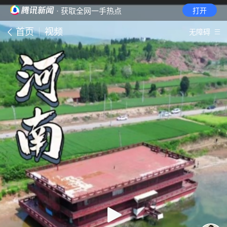
· 获取全网一手热点
打开
首页
视频
无障碍