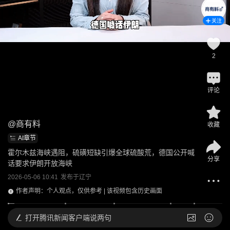
关注
2
评论
@
商有料
收藏
AI章节
霍尔木兹海峡遇阻，硫磺短缺引爆全球硫酸荒，德国公开喊
分享
话要求伊朗开放海峡
2026-05-06 10:41
发布于
辽宁
作者声明：个人观点，仅供参考 | 该视频包含历史画面
打开
腾讯新闻客户端说两句