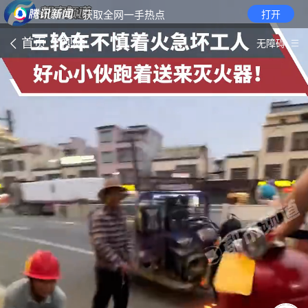
· 获取全网一手热点
打开
首页
视频
无障碍