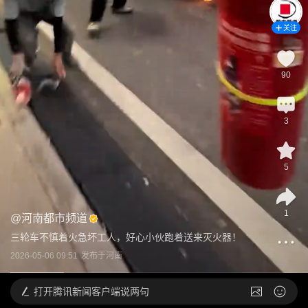
关注
90
3
5
1
@
河南都市频道
三轮车不慎着火急坏工人，好心小伙跑着送来灭火器！
2026-05-06 09:51
发布于
河南
打开
腾讯新闻客户端说两句