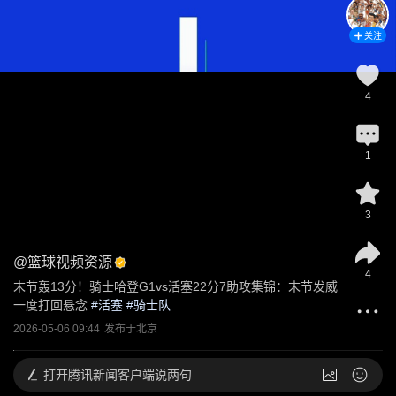
关注
4
1
3
@
篮球视频资源
4
末节轰13分！骑士哈登G1vs活塞22分7助攻集锦：末节发威
一度打回悬念
 #
活塞
 #
骑士队
2026-05-06 09:44
发布于
北京
打开
腾讯新闻客户端说两句