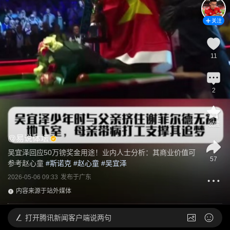
关注
11
2
收藏
@
易说体坛
吴宜泽回应50万镑奖金用途！业内人士分析：其商业价值可
57
参考赵心童
 #
斯诺克
 #
赵心童
 #
吴宜泽
2026-05-06 09:33
发布于
广东
内容来源于站外媒体
打开
腾讯新闻客户端说两句