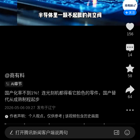
关注
156
14
@
商有料
58
AI章节
国产化率不到1%！连光刻机都得看它脸色的零件，国产替
64
代从成熟制程起步
2026-05-06 09:27
发布于
辽宁
作者声明：个人观点，仅供参考 | 该视频包含历史画面
打开
腾讯新闻客户端说两句