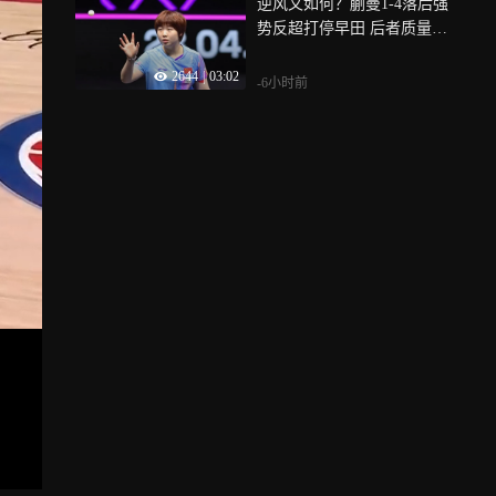
逆风又如何？蒯曼1-4落后强
势反超打停早田 后者质量完
全跟不上
2644
|
03:02
-6小时前