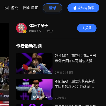
游戏
网页设置
登录
安装电脑版
内容更精彩
体坛半吊子
关注
粉丝
4.1万
|
关注
1
作者最新视频
越打越好！蒯曼4-1淘汰早田
希娜会师陈幸同 解说大赞蒯
曼进步
5525
|
01:47
2评论
-6小时前
不能轻敌！蒯曼先获赛点被
早田希娜连追6分翻盘 蒯曼
暂停也难阻颓势
1506
|
02:57
-6小时前