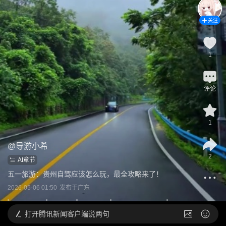
关注
1
评论
1
@
导游小希
2
AI章节
五一旅游：贵州自驾应该怎么玩，最全攻略来了！
2026-05-06 01:50
发布于
广东
打开
腾讯新闻客户端说两句