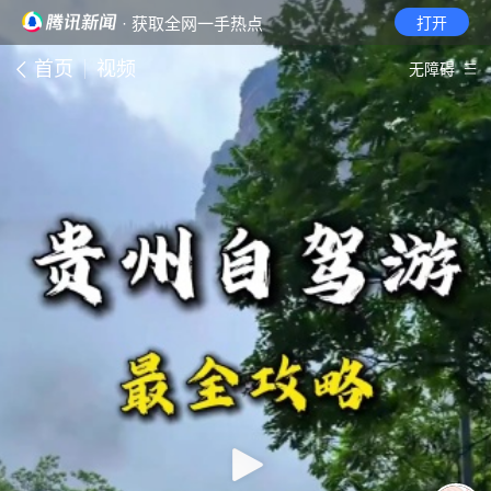
· 获取全网一手热点
打开
首页
视频
无障碍