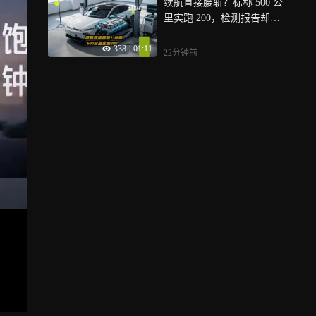
续航直接腰斩？标称 500 公
里实跑 200，检测报告却显
示电池正常
338
|
01:11
22分钟前