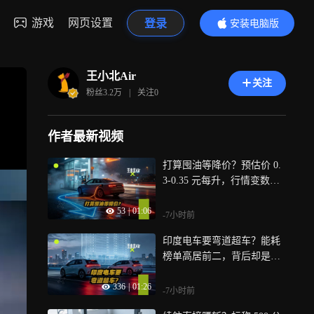
游戏
网页设置
登录
安装电脑版
内容更精彩
王小北Air
关注
粉丝
3.2万
|
关注
0
作者最新视频
打算囤油等降价？预估价 0.
3‑0.35 元每升，行情变数根
本说不准
53
|
01:06
-7小时前
印度电车要弯道超车？能耗
榜单高居前二，背后却是统
计规则漏洞
336
|
01:26
-7小时前