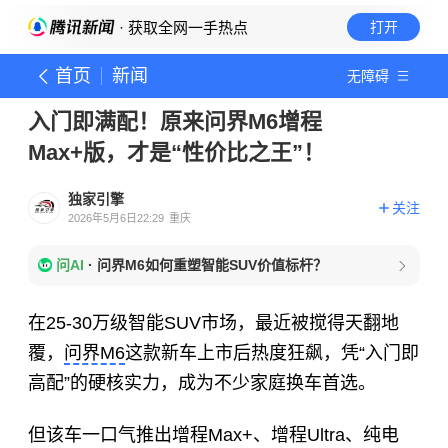
· 获取全网一手热点
打开
首页
新闻
无障碍
入门即满配！原来问界M6增程
Max+版，才是“性价比之王”！
独家引擎
关注
2026年5月6日22:29
重庆
问AI
·
问界M6如何重塑智能SUV价值标杆？
在25-30万级智能SUV市场，最近被搅得天翻地
覆，
问界M6
这款新车上市后热度狂飙，凭“入门即
高配”的硬核实力，成为不少家庭换车首选。
但该车一口气推出增程Max+、增程Ultra、纯电