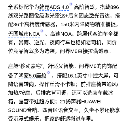
全系标配华为
乾崑ADS 4.0
高阶智驾，搭载896
线双光路图像级激光雷达+后向固态激光雷达，搭
配36个高精度传感器，150米内障碍物精准捕捉，
无图城市NCA
、高速NOA、跨层代客泊车全都
有，暴雨、逆光、夜间行车也稳如老司机，同价
位竞品智驾多为选装，问界M6直接拉满诚意。
座舱“移动豪宅”，舒适又智能。问界M6的内饰配
备了
鸿蒙5.0座舱
，搭配16.1英寸中控大屏，可
随语音转向，操作丝滑不卡顿；前排座椅带通风/
加热/按摩，后排靠背可调，还可以选装车载冰
箱，露营带娃超方便；21扬声器HUAWEI
SOUND音响、四音区语音交互，久坐不累还能享
受沉浸式娱乐，把家的舒适搬进车里。