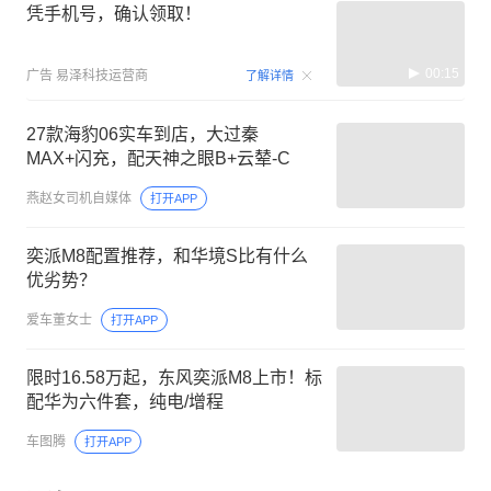
凭手机号，确认领取！
00:15
广告
易泽科技运营商
了解详情
27款海豹06实车到店，大过秦
MAX+闪充，配天神之眼B+云辇-C
燕赵女司机自媒体
打开APP
奕派M8配置推荐，和华境S比有什么
优劣势？
爱车董女士
打开APP
限时16.58万起，东风奕派M8上市！标
配华为六件套，纯电/增程
车图腾
打开APP