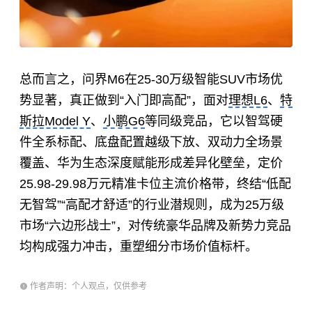
总而言之，问界M6在25-30万级智能SUV市场优
势显著，真正做到“入门即高配”，面对
理想L6
、
特
斯拉Model Y
、
小鹏G6
等同级竞品，它以智驾硬
件全系标配、底盘配置越级下放、双动力全场景
覆盖、华为生态深度赋能形成差异化壁垒，定价
25.98-29.98万元精准卡位主流价格带，终结“低配
无智驾”“高配才舒适”的行业潜规则，成为25万级
市场“六边形战士”，对传统豪华品牌及新势力竞品
均构成强力冲击，重塑细分市场价值标杆。
作者声明：个人观点，仅供参考