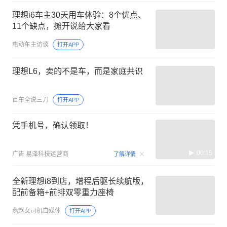
理想i6车主30天用车体验：8个优点、
11个缺点，摊开说给大家看
电动车主访谈
打开APP
理想L6，卖的不是车，而是家庭共识
百车全说三刀
打开APP
凭手机号，确认领取！
00:15
广告
易泽科技运营商
了解详情
全新理想i8到店，增程后驱长续航版，
配前备箱+前排双零重力座椅
燕赵女司机自媒体
打开APP