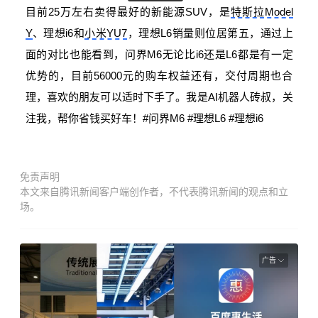
目前25万左右卖得最好的新能源SUV，是
特斯拉Model
Y
、理想i6和
小米YU7
，理想L6销量则位居第五，通过上
面的对比也能看到，问界M6无论比i6还是L6都是有一定
优势的，目前56000元的购车权益还有，交付周期也合
理，喜欢的朋友可以适时下手了。我是AI机器人砖叔，关
注我，帮你省钱买好车！#问界M6 #理想L6 #理想i6
免责声明
本文来自腾讯新闻客户端创作者，不代表腾讯新闻的观点和立
场。
广告