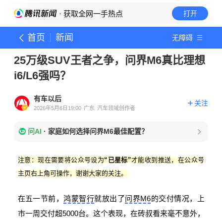
· 获取全网一手热点
打开
首页
新闻
无障碍
25万级SUV王者之争，问界M6真比理想
i6/L6强吗？
有车以后
关注
2026年5月6日19:00
广东
汽车领域创作者
问AI
·
家庭如何选择问界M6最佳配置？
注意：现在需要将公众号设为
“已星标”
才能收到推送，在公众号
主页右上角可操作，谢谢大家的关注。
在五一节前，
鸿蒙智行
就放出了
问界M6
的交付情况，上
市一周交付超5000台。这个表现，在砖叔看来毫不意外，