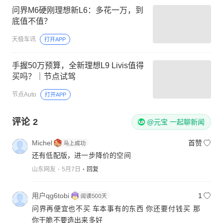
问界M6硬刚理想新L6：多花一万，到
底值不值？
天极车讯
打开APP
手握50万预算，全新理想L9 Livis值得
买吗？｜节点试驾
节点Auto
打开APP
评论
2
@元宝 一起聊新闻
Michel
首赞
还有低配版，进一步降价的空间
山东网友
5月7日
回复
用户qg6tobi
1
问界再便宜也不买 车本事有的东西 你还要付钱买 那
你干脆不要造出来多好