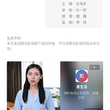
主 编：包海多
审 核：
孙一奇
统 筹：
魏 巍
监 制：李 伟
免责声明
本文来自腾讯新闻客户端创作者，不代表腾讯新闻的观点和立
场。
广告