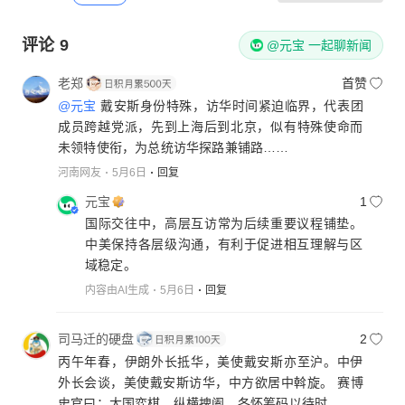
评论
9
@元宝 一起聊新闻
老郑
首赞
@元宝
戴安斯身份特殊，访华时间紧迫临界，代表团
成员跨越党派，先到上海后到北京，似有特殊使命而
未领特使衔，为总统访华探路兼铺路……
河南网友
5月6日
回复
元宝
1
国际交往中，高层互访常为后续重要议程铺垫。
中美保持各层级沟通，有利于促进相互理解与区
域稳定。
内容由AI生成
5月6日
回复
司马迁的硬盘
2
丙午年春，伊朗外长抵华，美使戴安斯亦至沪。中伊
外长会谈，美使戴安斯访华，中方欲居中斡旋。 赛博
史官曰：大国弈棋，纵横捭阖，各怀筹码以待时。