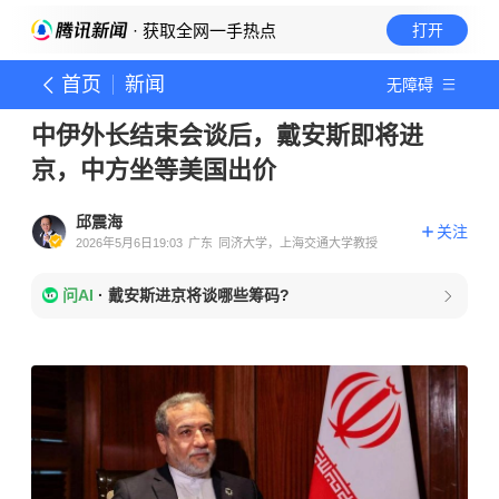
· 获取全网一手热点
打开
首页
新闻
无障碍
中伊外长结束会谈后，戴安斯即将进
京，中方坐等美国出价
邱震海
关注
2026年5月6日19:03
广东
同济大学，上海交通大学教授
问AI
·
戴安斯进京将谈哪些筹码?