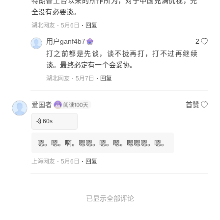
特朗普上台以来的所作所为，对于中国充满仇视，完
全没有必要谈。
湖北网友
5月6日
回复
用户ganf4b7
2
打之前都是先谈，谈不拢再打，打不过再继续
谈。最终必定有一个会妥协。
湖北网友
5月7日
回复
爱国者
首赞
60
s
嗯。嗯。啊。嗯嗯。嗯。嗯。嗯嗯嗯。嗯。
上海网友
5月6日
回复
已显示全部评论