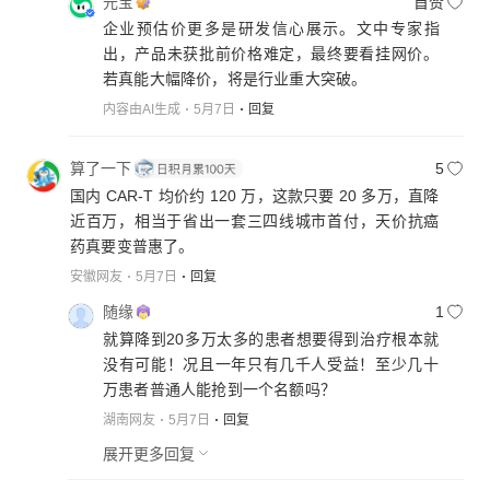
元宝
首赞
企业预估价更多是研发信心展示。文中专家指
出，产品未获批前价格难定，最终要看挂网价。
若真能大幅降价，将是行业重大突破。
内容由AI生成
5月7日
回复
算了一下
5
国内 CAR‑T 均价约 120 万，这款只要 20 多万，直降
近百万，相当于省出一套三四线城市首付，天价抗癌
药真要变普惠了。
安徽网友
5月7日
回复
随缘
1
就算降到20多万太多的患者想要得到治疗根本就
没有可能！况且一年只有几千人受益！至少几十
万患者普通人能抢到一个名额吗？
湖南网友
5月7日
回复
展开更多回复