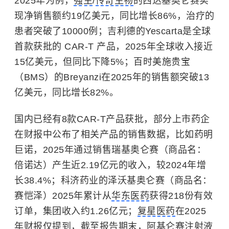
2025年为例，
强生
/
传奇生物
的西达基奥仑赛实
现净销售额约19亿美元，同比增长86%，治疗的
患者突破了10000例；吉利德的Yescarta是全球
首款获批的 CAR-T 产品，2025年全球收入接近
15亿美元，但同比下降5%；百时美施贵宝
（BMS）的Breyanzi在2025年的销售额突破13
亿美元，同比增长82%。
国内已经有8款CAR-T产品获批，部分上市药企
在财报中公布了相关产品的销售数据，比如药明
巨诺，2025年通过销售瑞基奥仑赛（商品名：
倍诺达）产生近2.19亿元的收入，较2024年增
长38.4%；科济药业的泽沃基奥仑赛（商品名：
赛恺泽）2025年累计从
华东医药
获得218份有效
订单，集团收入约1.26亿元；
复星医药
在2025
年财报仅提到，截至报告期末，
阿基仑赛注射液