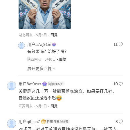
湖北网友
5月6日
回复
用户a7aj91m
11
有效果吗？治好了吗？
陕西网友
5月6日
回复
展开更多回复
用户8et0zus
10
关键是这几十万一针能否彻底治愈，如果要打几针，
普通家庭还是治不起
江苏网友
5月6日
回复
用户qif_us7
8
20多万一针对于普通老百姓来说也是天价，一针下去