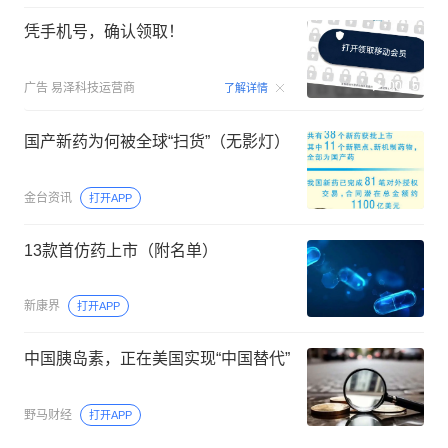
凭手机号，确认领取！
00:15
广告
易泽科技运营商
了解详情
国产新药为何被全球“扫货”（无影灯）
金台资讯
打开APP
13款首仿药上市（附名单）
新康界
打开APP
中国胰岛素，正在美国实现“中国替代”
野马财经
打开APP