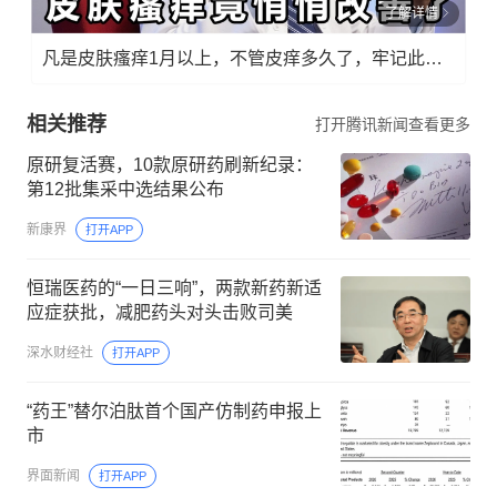
了解详情
凡是皮肤瘙痒1月以上，不管皮痒多久了，牢记此法，快！准！狠！
相关推荐
打开腾讯新闻查看更多
原研复活赛，10款原研药刷新纪录：
第12批集采中选结果公布
新康界
打开APP
恒瑞医药的“一日三响”，两款新药新适
应症获批，减肥药头对头击败司美
深水财经社
打开APP
“药王”替尔泊肽首个国产仿制药申报上
市
界面新闻
打开APP