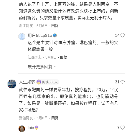
病人花了几十万，上百万的钱，结果是人财两空，不
知道这么贵的药又没什么疗效怎么获批上市的，创新
药创新药，只求数量不求质量，实际上无利于病人。
浙江网友
5月6日
回复
用户58cp91e
14
这个是主要针对血液肿瘤，淋巴瘤的。一般的实
体瘤效果一般。
江西网友
5月6日
回复
展开更多回复
人生如梦
31
就怕跟靶向药一样要常年打，按疗程打，20万，平民
百姓有几家拿的出，即使真的能拿出，也伤筋动骨
了，如果是一针断根还好，如果按疗程打，试问有几
家打得起？
新疆网友
5月6日
回复
loic
7