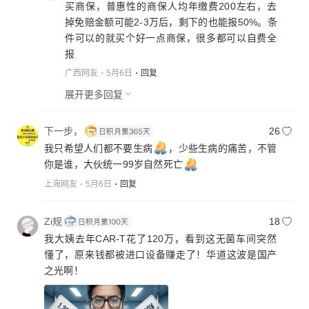
买商保，普惠性的商保人均年缴费200左右，去
掉免赔金额可能2-3万后，剩下的也能报50%。条
件可以的就买个好一点商保，很多都可以自费全
报
广西网友
5月6日
回复
展开更多回复
下一步，
26
我只希望人们都不要生病
，少些生病的痛苦，不管
你是谁，大伙统一99岁自然死亡
上海网友
5月6日
回复
Zi规
18
我大姨去年CAR-T花了120万，看到这无菌车间突然
懂了，原来钱都被进口设备赚走了！华道这波是国产
之光啊！