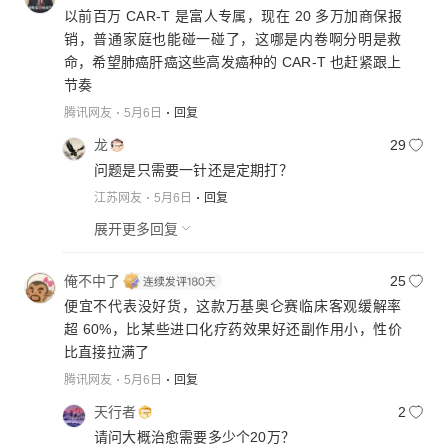
以前百万 CAR-T 是富人专属，现在 20 多万加商保报
销，普通家庭也能碰一碰了，这哪是内卷啊分明是救
命，希望肺癌肝癌这些高发癌种的 CAR-T 也赶紧跟上
节奏
腾讯网友
5月6日
回复
龙
29
问题是只需要一针还是定期打？
江苏网友
5月6日
回复
展开更多回复
俺不中了
25
便宜不代表没好货，这款万基奥仑赛临床客观缓解率
超 60%，比某些进口化疗药效果好还副作用小，性价
比直接拉满了
腾讯网友
5月6日
回复
天行者
2
请问大概治愈需要多少个20万？