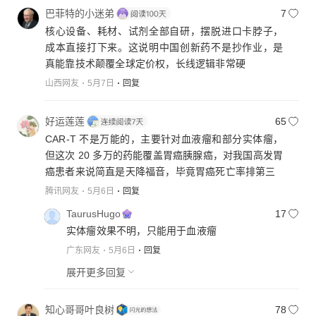
巴菲特的小迷弟
7
核心设备、耗材、试剂全部自研，摆脱进口卡脖子，
成本直接打下来。这说明中国创新药不是抄作业，是
真能靠技术颠覆全球定价权，长线逻辑非常硬
山西网友
5月7日
回复
好运莲莲
65
CAR-T 不是万能的，主要针对血液瘤和部分实体瘤，
但这次 20 多万的药能覆盖胃癌胰腺癌，对我国高发胃
癌患者来说简直是天降福音，毕竟胃癌死亡率排第三
腾讯网友
5月6日
回复
TaurusHugo
17
实体瘤效果不明，只能用于血液瘤
广东网友
5月6日
回复
展开更多回复
知心哥哥叶良树
78