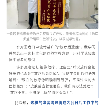
一例膀胱癌患者经治疗后获得良好疗效，患者专程向她的主治医
师盛雪晴医生敬赠锦旗，以表诚挚谢意。
针对患者口中流传甚广的“放疗后遗症”，我学习
并总结出一套标准化的通俗宣教方案，用科学认知去
抚平患者的恐惧：
许多患者起初拒绝放疗，理由是“听说放疗会把
好细胞也杀死”“放疗后会烂掉”。我现在会用通俗语言
解释：“现在的放疗像精确制导导弹，不是过去的大
面积轰炸”；“皮肤反应就像晒伤，我们有办法处理”；
“放疗不疼、不脱发（除非照射头部）”。
我深知，
这样的患者沟通将成为我日后工作中的