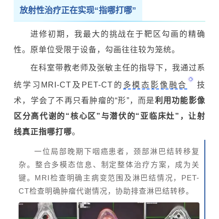
放射性治疗正在实现“指哪打哪”
进修初期，我最大的挑战在于靶区勾画的精确
性。原单位受限于设备，勾画往往较为笼统。
在科室带教老师及张敏主任的指导下，我通过系
统学习MRI-CT及PET-CT的
多模态影像融合
技
术，学会了不再只看肿瘤的“形”，而是
利用功能影像
区分高代谢的“核心区”与潜伏的“亚临床灶”，让射
线真正指哪打哪
。
一位局部晚期下咽癌患者，颈部淋巴结转移复
杂。整合多模态信息、制定整体治疗方案，成为关
键。MRI检查明确主病变范围及淋巴结情况，PET-
CT检查明确
肿瘤
代谢情况，协助排查淋巴结转移。