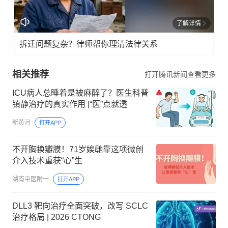
了解详情
拆迁问题复杂？律师帮你理清法律关系
相关推荐
打开腾讯新闻查看更多
ICU病人总睡着是被麻醉了？医生科普
镇静治疗的真实作用 |“医”点就透
新黄河
打开APP
不开胸换瓣膜！71岁娭毑靠这项微创
介入技术重获“心”生
湖南中医附一
打开APP
DLL3 靶向治疗全面突破，改写 SCLC
治疗格局 | 2026 CTONG