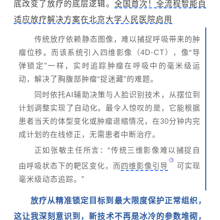
底改变了放疗的底层逻辑。
全国首次！全流程智能自
适应放疗解决方案在北京大学人民医院启用
传统放疗依赖静态图像，难以捕捉呼吸带来的肿
瘤位移。而该系统引入四维影像（4D-CT），像“导
弹锁定”一样，实时追踪肿瘤在呼吸中的毫米级运
动，解决了胸腹部肿瘤“捉迷藏”的难题。
同时依托AI辅助决策与人脸识别技术，从摆位到
计划调整实现了自动化。最令人惊叹的是，它能根据
患者当天的体型变化或肿瘤退缩情况，在30分钟内完
成计划的在线修正，无需患者中断治疗。
正如张敏主任所言：“传统三维影像难以捕捉自
由呼吸状态下的靶区变化，而
四维影像引导
可实现
毫米级动态追踪。”
放疗从精准锁定目标到最大限度保护正常组织，
这让我深刻意识到，新技术不再是冰冷的参数堆砌，