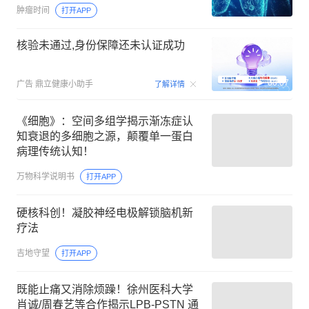
肿瘤时间
打开APP
核验未通过,身份保障还未认证成功
00:07
广告
鼎立健康小助手
了解详情
《细胞》：空间多组学揭示渐冻症认
知衰退的多细胞之源，颠覆单一蛋白
病理传统认知！
万物科学说明书
打开APP
硬核科创！凝胶神经电极解锁脑机新
疗法
吉地守望
打开APP
既能止痛又消除烦躁！徐州医科大学
肖诚/周春艺等合作揭示LPB-PSTN 通