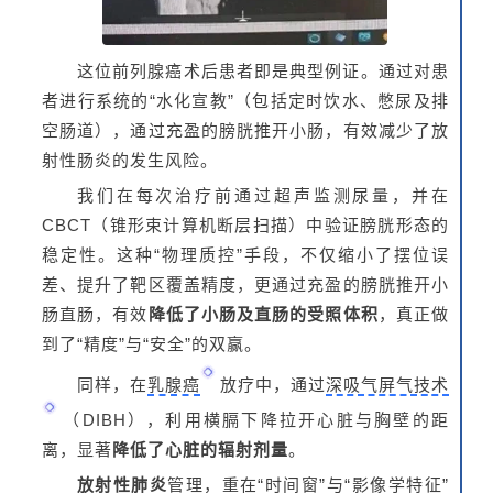
这位
前列腺癌
术后患者即是典型例证。通过对患
者进行系统的“水化宣教”（包括定时饮水、憋尿及排
空肠道），通过充盈的膀胱推开小肠，有效减少了放
射性肠炎的发生风险。
我们在每次治疗前通过超声监测尿量，并在
CBCT（锥形束计算机断层扫描）中验证膀胱形态的
稳定性。这种“物理质控”手段，不仅缩小了摆位误
差、提升了靶区覆盖精度，更通过充盈的膀胱推开小
肠直肠，有效
降低了小肠及直肠的受照体积
，真正做
到了“精度”与“安全”的双赢。
同样，在
乳腺癌
放疗中，通过
深吸气屏气技术
（DIBH），利用横膈下降拉开心脏与胸壁的距
离，显著
降低了心脏的辐射剂量
。
放射性肺炎
管理，重在“时间窗”与“影像学特征”