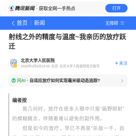
· 获取全网一手热点
打开
首页
新闻
无障碍
射线之外的精度与温度~我亲历的放疗跃
迁
北京大学人民医院
关注
2026年5月6日18:56
北京
北京大学人民医院官方账号
问AI
·
自适应放疗如何实现毫米级动态追踪?
编者按
曾几何时，放疗在很多人眼中只是“画野照射”
的模糊概念，伴随着难以避免的副作用。
但是如今的放疗，早已不再是“杀敌一千，自